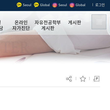
로그인
Seoul
Global
Seoul
Global
생
온라인
자유전공학부
게시판
담
자가진단
게시판
gical
온라인자가진
자유전공학부
공지사항
NTER
ng
단
상담창구(서울)
상담후기게시
자가점검체크
판
리스트
심리건강을
자가점검맵
위한 자료
익명게시판
행사자료
(글로벌)
연구자료
현재 페이지를 즐겨찾는 메뉴로
등록하시겠습니까?