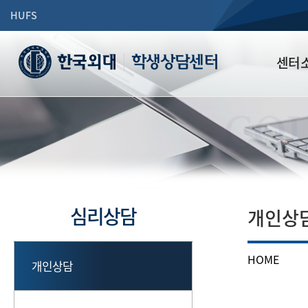
HUFS
학생상담센터
센터
소개
COU
상담센
구성원
이용안
심리상담
개인상
오시는 
HOME
개인상담