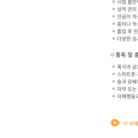
시험 불안
성적 관리 
전공이 적
흥미나 적
졸업 후 
다양한 검
중독 및 
폭식과 같
스마트폰·
술과 담배
마약 또는
자해행동과
이 외