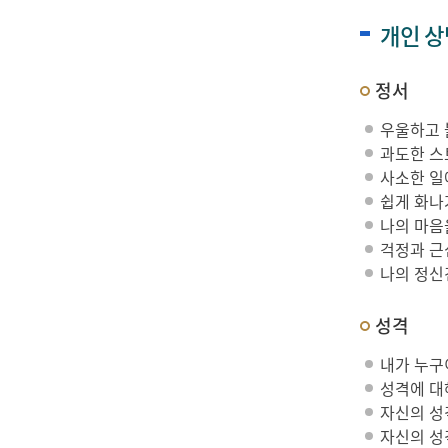
개인 상
정서
우울하고 
과도한 스
사소한 일
쉽게 화나
나의 마음
걱정과 근
나의 정신
성격
내가 누구
성격에 대
자신의 성
자신의 성