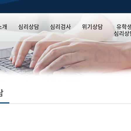
소개
심리상담
심리검사
위기상담
유학
심리상
개인상담
심리검사 및
위기상담
Psycholo
NSELING CE
해석상담
Counseli
터
집단상담
위기관련기관
心理咨询
내
담
길